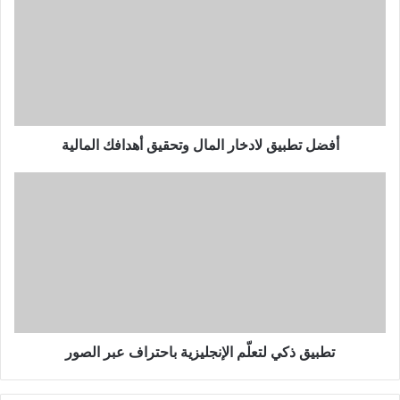
لادخار
المال
وتحقيق
أهدافك
المالية
أفضل تطبيق لادخار المال وتحقيق أهدافك المالية
تطبيق
ذكي
لتعلّم
الإنجليزية
باحتراف
عبر
الصور
تطبيق ذكي لتعلّم الإنجليزية باحتراف عبر الصور