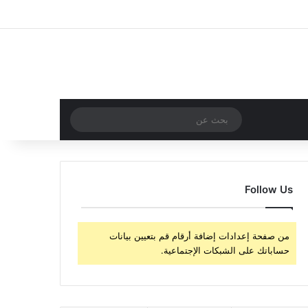
‫X
فيسبوك
‫YouTube
انستقرام
تسجيل الدخول
مقال عشوائي
إضافة عمود جا
مقال عشوائي
بحث
عن
Follow Us
من صفحة إعدادات إضافة أرقام قم بتعيين بيانات
حساباتك على الشبكات الإجتماعية.