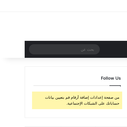
‫X
فيسبوك
‫YouTube
انستقرام
تسجيل الدخول
مقال عشوائي
إضافة عمود جا
مقال عشوائي
بحث
عن
Follow Us
من صفحة إعدادات إضافة أرقام قم بتعيين بيانات
حساباتك على الشبكات الإجتماعية.