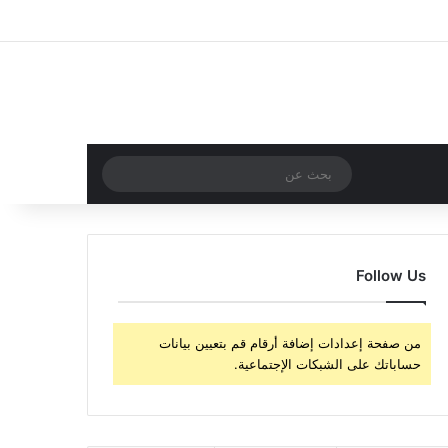
‫X
فيسبوك
‫YouTube
انستقرام
تسجيل الدخول
مقال عشوائي
إضافة عمود جا
مقال عشوائي
بحث
عن
Follow Us
من صفحة إعدادات إضافة أرقام قم بتعيين بيانات
حساباتك على الشبكات الإجتماعية.