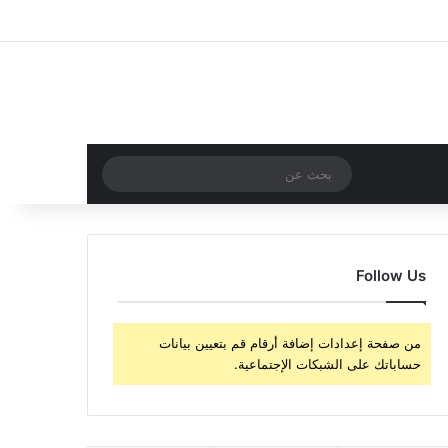
‫X
فيسبوك
‫YouTube
انستقرام
تسجيل الدخول
مقال عشوائي
إضافة عمود جا
مقال عشوائي
بحث
عن
Follow Us
من صفحة إعدادات إضافة أرقام قم بتعيين بيانات
حساباتك على الشبكات الإجتماعية.