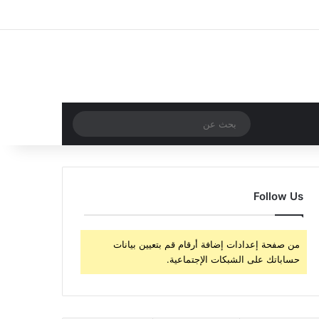
‫X
فيسبوك
‫YouTube
انستقرام
تسجيل الدخول
مقال عشوائي
إضافة عمود جا
مقال عشوائي
بحث
عن
Follow Us
من صفحة إعدادات إضافة أرقام قم بتعيين بيانات
حساباتك على الشبكات الإجتماعية.