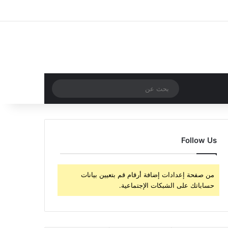
‫X
فيسبوك
‫YouTube
انستقرام
تسجيل الدخول
مقال عشوائي
إضافة عمود جا
مقال عشوائي
بحث
عن
Follow Us
من صفحة إعدادات إضافة أرقام قم بتعيين بيانات
حساباتك على الشبكات الإجتماعية.