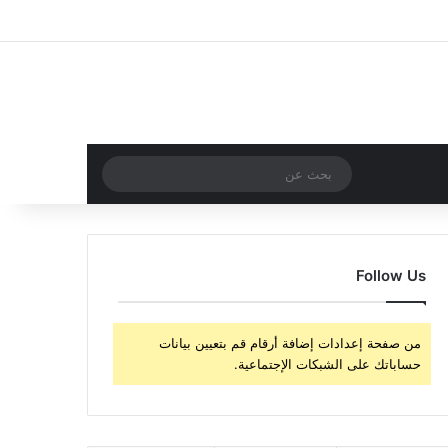
‫X
فيسبوك
‫YouTube
انستقرام
تسجيل الدخول
مقال عشوائي
إضافة عمود جا
مقال عشوائي
بحث
عن
Follow Us
من صفحة إعدادات إضافة أرقام قم بتعيين بيانات
حساباتك على الشبكات الإجتماعية.