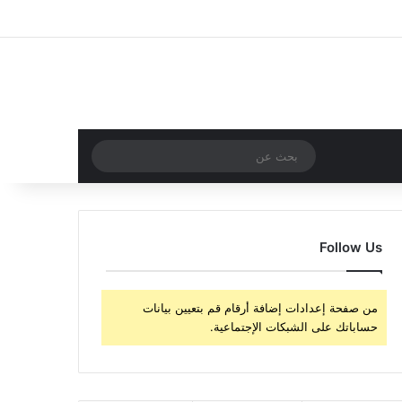
‫X
فيسبوك
‫YouTube
انستقرام
تسجيل الدخول
مقال عشوائي
إضافة عمود جا
مقال عشوائي
بحث
عن
Follow Us
من صفحة إعدادات إضافة أرقام قم بتعيين بيانات
حساباتك على الشبكات الإجتماعية.