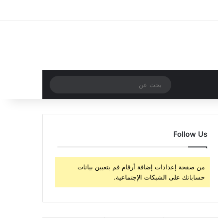
‫X
فيسبوك
‫YouTube
انستقرام
تسجيل الدخول
مقال عشوائي
إضافة عمود جا
مقال عشوائي
بحث
عن
Follow Us
من صفحة إعدادات إضافة أرقام قم بتعيين بيانات
حساباتك على الشبكات الإجتماعية.