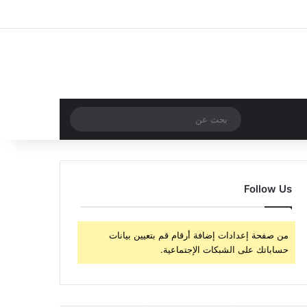
‫X
فيسبوك
‫YouTube
انستقرام
تسجيل الدخول
مقال عشوائي
إضافة عمود جا
مقال عشوائي
بحث
عن
Follow Us
من صفحة إعدادات إضافة أرقام قم بتعيين بيانات
حساباتك على الشبكات الإجتماعية.