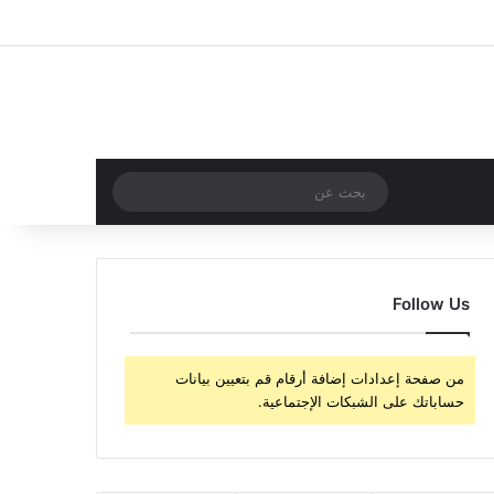
‫X
فيسبوك
‫YouTube
انستقرام
تسجيل الدخول
مقال عشوائي
إضافة عمود جا
مقال عشوائي
بحث
عن
Follow Us
من صفحة إعدادات إضافة أرقام قم بتعيين بيانات
حساباتك على الشبكات الإجتماعية.