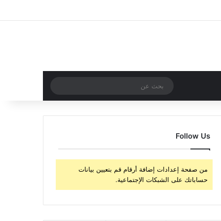
‫X
فيسبوك
‫YouTube
انستقرام
تسجيل الدخول
مقال عشوائي
إضافة عمود جا
مقال عشوائي
بحث
عن
Follow Us
من صفحة إعدادات إضافة أرقام قم بتعيين بيانات
حساباتك على الشبكات الإجتماعية.