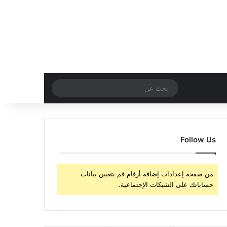
‫X
فيسبوك
‫YouTube
انستقرام
تسجيل الدخول
مقال عشوائي
إضافة عمود جا
مقال عشوائي
بحث
عن
Follow Us
من صفحة إعدادات إضافة أرقام قم بتعيين بيانات
حساباتك على الشبكات الإجتماعية.