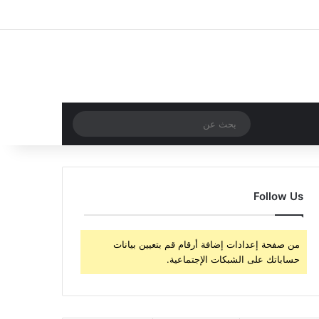
‫X
فيسبوك
‫YouTube
انستقرام
تسجيل الدخول
مقال عشوائي
إضافة عمود جا
مقال عشوائي
بحث
عن
Follow Us
من صفحة إعدادات إضافة أرقام قم بتعيين بيانات
حساباتك على الشبكات الإجتماعية.