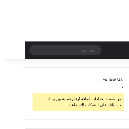
‫X
فيسبوك
‫YouTube
انستقرام
تسجيل الدخول
مقال عشوائي
إضافة عمود جا
مقال عشوائي
بحث
عن
Follow Us
من صفحة إعدادات إضافة أرقام قم بتعيين بيانات
حساباتك على الشبكات الإجتماعية.