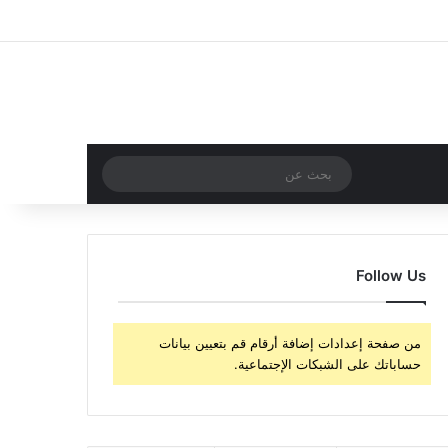
‫X
فيسبوك
‫YouTube
انستقرام
تسجيل الدخول
مقال عشوائي
إضافة عمود جا
مقال عشوائي
بحث
عن
Follow Us
من صفحة إعدادات إضافة أرقام قم بتعيين بيانات
حساباتك على الشبكات الإجتماعية.