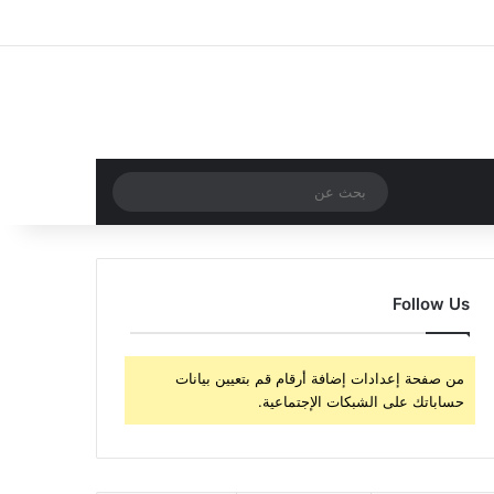
‫X
فيسبوك
‫YouTube
انستقرام
تسجيل الدخول
مقال عشوائي
إضافة عمود جا
مقال عشوائي
بحث
عن
Follow Us
من صفحة إعدادات إضافة أرقام قم بتعيين بيانات
حساباتك على الشبكات الإجتماعية.