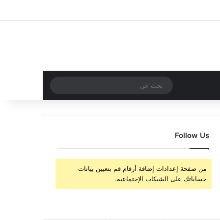
‫X
فيسبوك
‫YouTube
انستقرام
تسجيل الدخول
مقال عشوائي
إضافة عمود جا
مقال عشوائي
بحث
عن
Follow Us
من صفحة إعدادات إضافة أرقام قم بتعيين بيانات
حساباتك على الشبكات الإجتماعية.