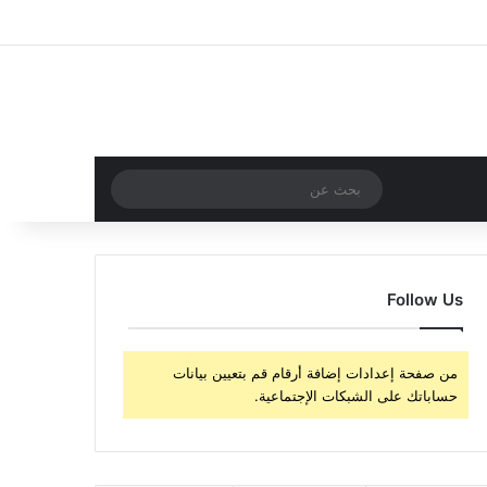
‫X
فيسبوك
‫YouTube
انستقرام
تسجيل الدخول
مقال عشوائي
إضافة عمود جا
مقال عشوائي
بحث
عن
Follow Us
من صفحة إعدادات إضافة أرقام قم بتعيين بيانات
حساباتك على الشبكات الإجتماعية.