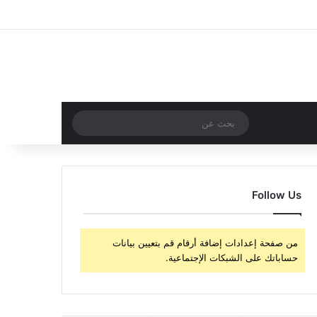
‫X
فيسبوك
‫YouTube
انستقرام
تسجيل الدخول
مقال عشوائي
إضافة عمود جا
مقال عشوائي
بحث
عن
Follow Us
من صفحة إعدادات إضافة أرقام قم بتعيين بيانات
حساباتك على الشبكات الإجتماعية.