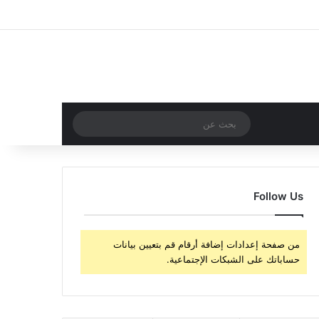
‫X
فيسبوك
‫YouTube
انستقرام
تسجيل الدخول
مقال عشوائي
إضافة عمود جا
مقال عشوائي
بحث
عن
Follow Us
من صفحة إعدادات إضافة أرقام قم بتعيين بيانات
حساباتك على الشبكات الإجتماعية.