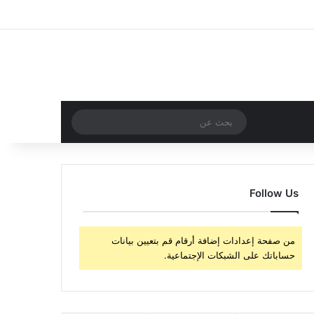
‫X
فيسبوك
‫YouTube
انستقرام
تسجيل الدخول
مقال عشوائي
إضافة عمود جا
مقال عشوائي
بحث
عن
Follow Us
من صفحة إعدادات إضافة أرقام قم بتعيين بيانات
حساباتك على الشبكات الإجتماعية.