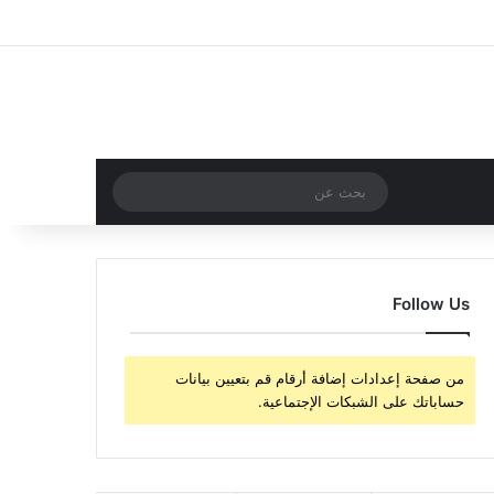
‫X
فيسبوك
‫YouTube
انستقرام
تسجيل الدخول
مقال عشوائي
إضافة عمود جا
مقال عشوائي
بحث
عن
Follow Us
من صفحة إعدادات إضافة أرقام قم بتعيين بيانات
حساباتك على الشبكات الإجتماعية.