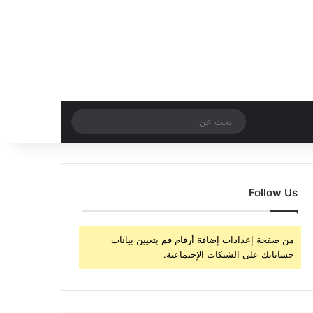
‫X
فيسبوك
‫YouTube
انستقرام
تسجيل الدخول
مقال عشوائي
إضافة عمود جا
مقال عشوائي
بحث
عن
Follow Us
من صفحة إعدادات إضافة أرقام قم بتعيين بيانات
حساباتك على الشبكات الإجتماعية.