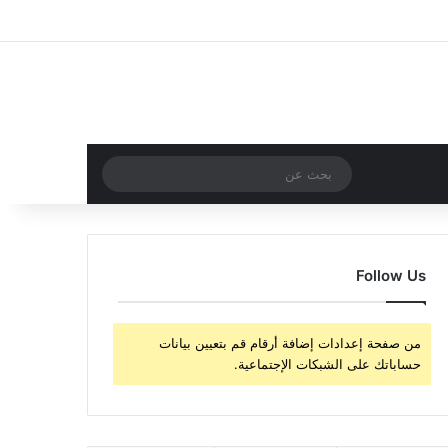
‫X
فيسبوك
‫YouTube
انستقرام
تسجيل الدخول
مقال عشوائي
إضافة عمود جا
مقال عشوائي
بحث
عن
Follow Us
من صفحة إعدادات إضافة أرقام قم بتعيين بيانات
حساباتك على الشبكات الإجتماعية.