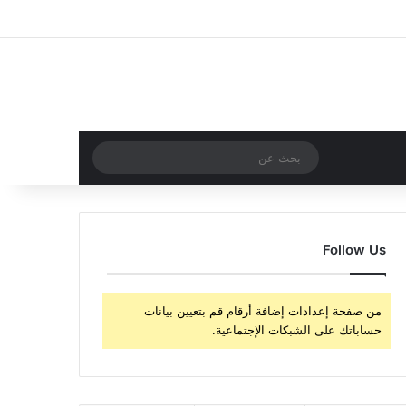
‫X
فيسبوك
‫YouTube
انستقرام
تسجيل الدخول
مقال عشوائي
إضافة عمود جا
مقال عشوائي
بحث
عن
Follow Us
من صفحة إعدادات إضافة أرقام قم بتعيين بيانات
حساباتك على الشبكات الإجتماعية.