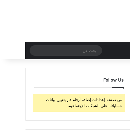
‫X
فيسبوك
‫YouTube
انستقرام
تسجيل الدخول
مقال عشوائي
إضافة عمود جا
مقال عشوائي
بحث
عن
Follow Us
من صفحة إعدادات إضافة أرقام قم بتعيين بيانات
حساباتك على الشبكات الإجتماعية.