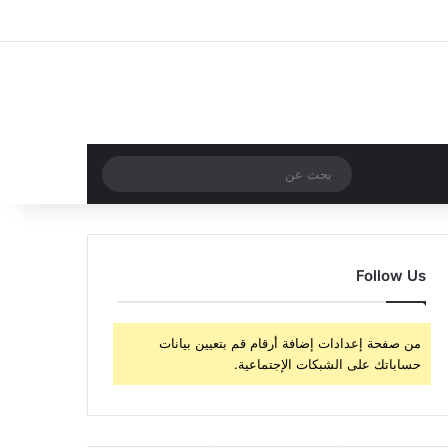
‫X
فيسبوك
‫YouTube
انستقرام
تسجيل الدخول
مقال عشوائي
إضافة عمود جا
مقال عشوائي
بحث
عن
Follow Us
من صفحة إعدادات إضافة أرقام قم بتعيين بيانات
حساباتك على الشبكات الإجتماعية.