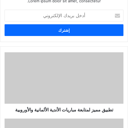
Lorem ipsum dolor sit amet, consectetur.
أدخل
بريدك
الإلكتروني
تطبيق
مميز
لمتابعة
مباريات
الأندية
الألمانية
والأوروبية
تطبيق مميز لمتابعة مباريات الأندية الألمانية والأوروبية
أفضل
تطبيق