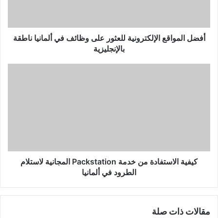
في
ألمانيا
ناطقة
بالإنجليزية
أفضل المواقع الإلكترونية للعثور على وظائف في ألمانيا ناطقة
بالإنجليزية
كيفية
الاستفادة
من
خدمة
Packstation
المجانية
لاستلام
الطرود
في
ألمانيا
كيفية الاستفادة من خدمة Packstation المجانية لاستلام
الطرود في ألمانيا
مقالات ذات صلة