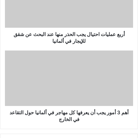
الحذر
منها
عند
البحث
عن
شقق
أربع عمليات احتيال يجب الحذر منها عند البحث عن شقق
للإيجار
للإيجار في ألمانيا
في
ألمانيا
أهم
3 أمور
يجب
أن
يعرفها
كل
مهاجر
في
ألمانيا
حول
أهم 3 أمور يجب أن يعرفها كل مهاجر في ألمانيا حول التقاعد
التقاعد
في الخارج
في
الخارج